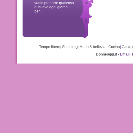
vuole proporre qualcosa
di nuovo ogni giorno
per...
Tempo libero
|
Shopping
|
Moda & bellezza
|
Cucina
|
Casa
|
Donneoggi.it
-
Email
|