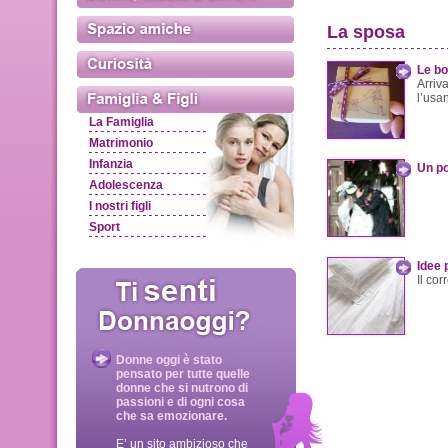
La sposa
Le b
Arriv
l’usa
La Famiglia
Matrimonio
Infanzia
Un po
Adolescenza
I nostri figli
Sport
Idee 
Il co
Donne oggi è stato
pensato per tutte quelle
donne che si nutrono di
passioni e di ogni cosa
che sa emozionare.
E’ un sito ambizioso che