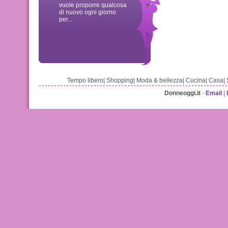
vuole proporre qualcosa
di nuovo ogni giorno
per...
Tempo libero
|
Shopping
|
Moda & bellezza
|
Cucina
|
Casa
|
Donneoggi.it
-
Email
|