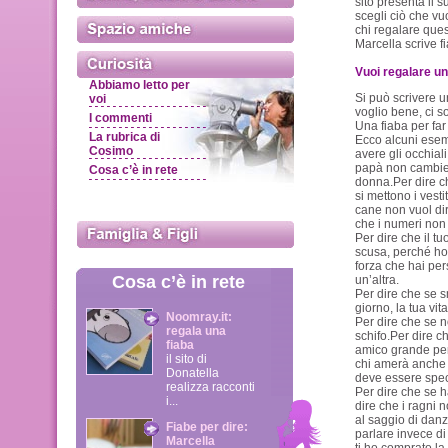
sito presenta il 
scegli ciò che vuo
chi regalare ques
Marcella scrive f
Vuoi regalare un
Abbiamo letto per
Si può scrivere un
voi
voglio bene, ci s
I commenti
Una fiaba per far 
La rubrica di
Ecco alcuni esemp
Cosimo
avere gli occhiali
papà non cambier
Cosa c’è in rete
donna.Per dire c
si mettono i vesti
cane non vuol dir
che i numeri non
Per dire che il tu
scusa, perché ho 
forza che hai per
Cosa c’è in rete
un’altra.
Per dire che se sm
giorno, la tua vit
Noomray.it:
Per dire che se no
regala una
schifo.Per dire 
fiaba
amico grande per 
il sito di
chi amerà anche 
Donatella
deve essere spec
realizza racconti
Per dire che se ha
i...
dire che i ragni n
al saggio di danz
Fiabe per dire:
parlare invece di
Marcella