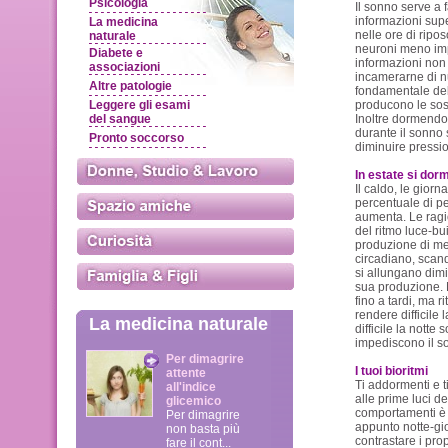
Psicologia
Il sonno serve a f
informazioni supe
La medicina
nelle ore di ripo
naturale
neuroni meno imp
Diabete e
informazioni non
associazioni
incamerarne di n
Altre patologie
fondamentale del
Leggere gli esami
producono le sos
del sangue
Inoltre dormendo 
durante il sonno s
Pronto soccorso
diminuire pressi
In estate si dor
Il caldo, le giorna
percentuale di pe
aumenta. Le ragi
del ritmo luce-bu
produzione di me
circadiano, scand
si allungano dimi
sua produzione. N
fino a tardi, ma r
rendere difficile
La medicina naturale
difficile la notte
impediscono il s
Per dimagrire
I tuoi bioritmi
attente
Ti addormenti e ti
all'indice
alle prime luci de
glicemico
comportamenti è u
Per dimagrire
appunto notte-gior
non basta più
contrastare i prop
fare il cont...