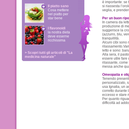
è importante: se 
Il piatto sano
si riassesta l’oro
Cosa mettere
veglia, e prender
nel piatto per
star bene
Per un buon rip
In camera da letto
produzione di mel
I flavonoidi
suggerisce la crom
la nostra dieta
(azzurro, blu, ve
deve esserne
tranquillità.
ricchissima
Alcuni cibi sono r
rilassamento.Van
letto e sono: ban
> Scopri tutti gli articoli di "La
Alla sera, il pas
medicina naturale"
essere utile far
rilassante, come
messa anche qual
Omeopatia e oli
Tenendo present
personalizzato, s
usa Ignatia, un a
corretto durante l
eccesso e stare m
Per quanto riguar
difficoltà ad add