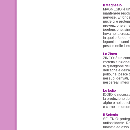
Il Magnesio
MAGNESIO: è un c
mantenere regolar
nervose. E’ fonda
nucleici e protein
prevenzione e nel
ipertensione, sin
trova nella crusca
in quello fondente)
legumi, nei semi d
pesci e nelle lu
Lo Zinco
ZINCO: è un comp
corretta funzional
la guarigione dell
dell’acne e dell’
pollo, nel pesce d
nei suoi derivati, 
nei cereali integr
Lo Iodio
IODIO: è necessar
la produzione degl
alghe e nei pesci
e carne lo conte
Il Selenio
SELENIO: protegg
antiossidante. Ra
malattie ad esso 