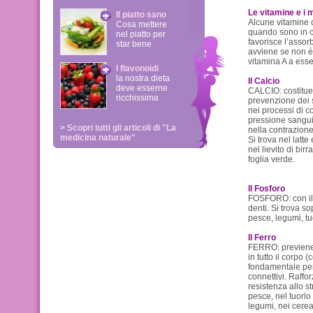
Le vitamine e i m
Il piatto sano
Alcune vitamine 
Cosa mettere
quando sono in c
nel piatto per
favorisce l’assor
star bene
avviene se non è 
vitamina A a esse
I flavonoidi
la nostra dieta
Il Calcio
deve esserne
CALCIO: costituen
ricchissima
prevenzione dei s
nei processi di c
pressione sanguig
> Scopri tutti gli articoli di "La
nella contrazione
medicina naturale"
Si trova nel latte
nel lievito di bir
foglia verde.
Il Fosforo
FOSFORO: con il c
denti. Si trova so
pesce, legumi, tuo
Il Ferro
FERRO: previene l
in tutto il corpo
fondamentale per l
connettivi. Raffo
resistenza allo st
pesce, nel tuorlo
legumi, nei cereal