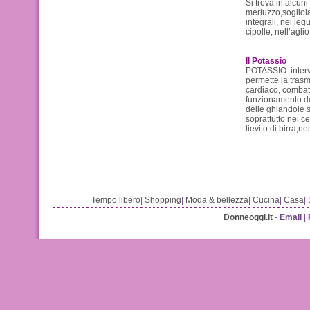
Si trova in alcuni
merluzzo,sogliola
integrali, nei leg
cipolle, nell’agli
Il Potassio
POTASSIO: interv
permette la trasmi
cardiaco, combatt
funzionamento del
delle ghiandole su
soprattutto nei ce
lievito di birra,n
Tempo libero
|
Shopping
|
Moda & bellezza
|
Cucina
|
Casa
|
Donneoggi.it
-
Email
|