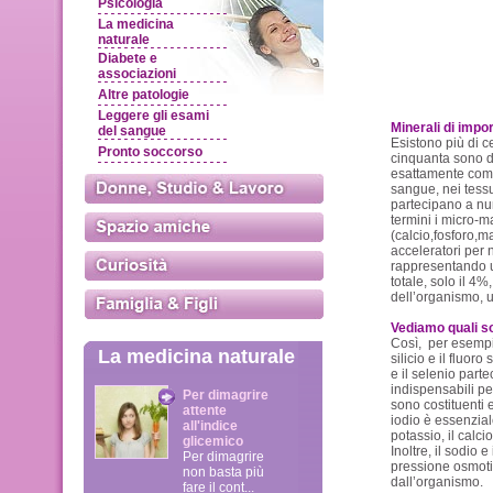
Psicologia
La medicina
naturale
Diabete e
associazioni
Altre patologie
Leggere gli esami
Minerali di impor
del sangue
Esistono più di c
Pronto soccorso
cinquanta sono di
esattamente come 
sangue, nei tessu
partecipano a num
termini i micro-
(calcio,fosforo,m
acceleratori per 
rappresentando u
totale, solo il 4%
dell’organismo, 
Vediamo quali s
Così, per esempio:
La medicina naturale
silicio e il fluor
e il selenio part
indispensabili per 
Per dimagrire
sono costituenti 
attente
iodio è essenziale
all'indice
potassio, il calci
glicemico
Inoltre, il sodio 
Per dimagrire
pressione osmotica
non basta più
dall’organismo.
fare il cont...