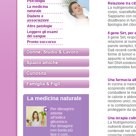
Psicologia
Relazione tra ci
La medicina
La nutrigenomica 
naturale
corpo, soprattutt
Diabete e
Sappiamo con cer
associazioni
disattivano in fu
tipologia del cibo
Altre patologie
Leggere gli esami
Il gene Sirt, per
del sangue
Il gene Sirt, resp
relazione al nume
Pronto soccorso
parole semplici, 
Dati recenti con
forme di tumori e 
appunto si svilup
Nel DNA esistono 
sembrerebbe funzi
Una farmacia al
In cucina si nasc
scoprendo infatti
combattere le ma
le calorie e abbon
La medicina naturale
rendono unici, m
e la combinazione 
Per dimagrire
proteggere da que
attente
all'indice
Una terapia culi
glicemico
La Nutrigenomica 
Per dimagrire
nutrienti diversi
non basta più
contenute nei cib
fare il cont...
croniche comples