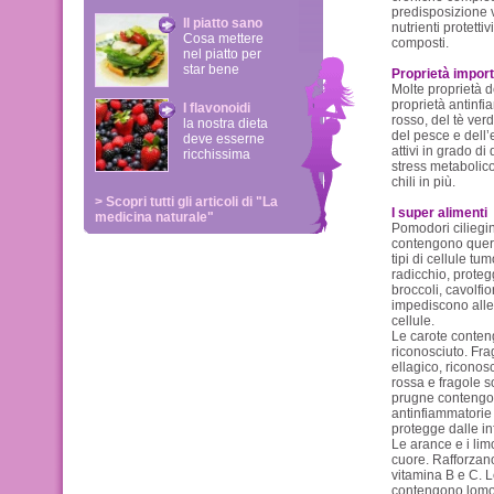
predisposizione v
Il piatto sano
nutrienti protettiv
Cosa mettere
composti.
nel piatto per
star bene
Proprietà import
Molte proprietà d
proprietà antinfi
I flavonoidi
rosso, del tè ver
la nostra dieta
del pesce e dell’
deve esserne
attivi in grado di
ricchissima
stress metabolico
chili in più.
> Scopri tutti gli articoli di "La
I super alimenti
medicina naturale"
Pomodori ciliegin
contengono querci
tipi di cellule tu
radicchio, proteg
broccoli, cavolfio
impediscono alle
cellule.
Le carote conten
riconosciuto. Fra
ellagico, riconos
rossa e fragole s
prugne contengo
antinfiammatorie e
protegge dalle in
Le arance e i lim
cuore. Rafforzan
vitamina B e C. L
contengono lomon