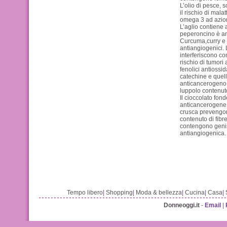
L’olio di pesce, 
il rischio di mala
omega 3 ad azion
L’aglio contiene 
peperoncino è an
Curcuma,curry e 
antiangiogenici. 
interferiscono con
rischio di tumori 
fenolici antiossid
catechine e quell
anticancerogeno, 
luppolo contenuto
Il cioccolato fo
anticancerogene, 
crusca prevengono
contenuto di fibre.
contengono genis
antiangiogenica.
Tempo libero
|
Shopping
|
Moda & bellezza
|
Cucina
|
Casa
|
Donneoggi.it
-
Email
|